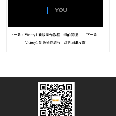
上一条：
Victory1 新版操作教程 - 组的管理
下一条：
Victory1 新版操作教程 - 灯具扇形发散