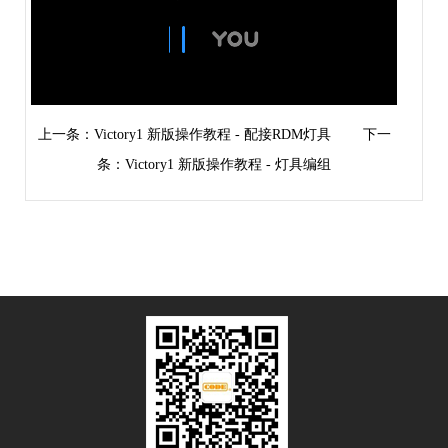
上一条：
Victory1 新版操作教程 - 配接RDM灯具
下一
条：
Victory1 新版操作教程 - 灯具编组